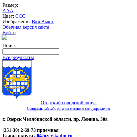
Размер:
A
A
A
Цвет:
C
C
C
Изображения
Вкл.
Выкл.
Обычная версия сайта
Войти
Поиск
Все результаты
Озерский городской округ
Официальный сайт органов местного самоуправления
г. Озерск Челябинской области, пр. Ленина, 30а
(351-30) 2-69-73 приемная
Главы округа
all@ozerskadm.ru