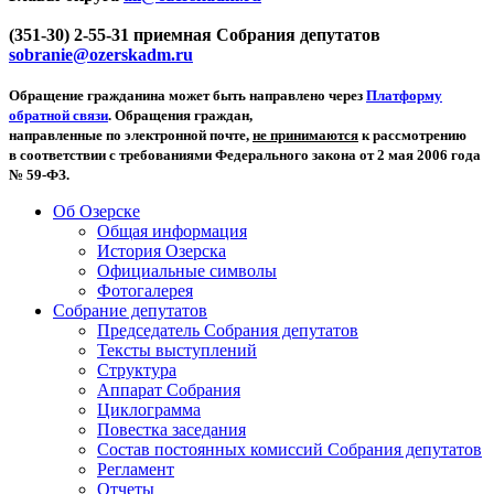
(351-30) 2-55-31 приемная Собрания депутатов
sobranie@ozerskadm.ru
Обращение гражданина может быть направлено через
Платформу
обратной связи
. Обращения граждан,
направленные по электронной почте,
не принимаются
к рассмотрению
в соответствии с требованиями Федерального закона от 2 мая 2006 года
№ 59-ФЗ.
Об Озерске
Общая информация
История Озерска
Официальные символы
Фотогалерея
Собрание депутатов
Председатель Собрания депутатов
Тексты выступлений
Структура
Аппарат Собрания
Циклограмма
Повестка заседания
Состав постоянных комиссий Собрания депутатов
Регламент
Отчеты