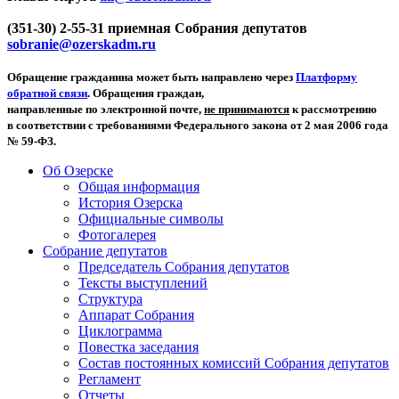
(351-30) 2-55-31 приемная Собрания депутатов
sobranie@ozerskadm.ru
Обращение гражданина может быть направлено через
Платформу
обратной связи
. Обращения граждан,
направленные по электронной почте,
не принимаются
к рассмотрению
в соответствии с требованиями Федерального закона от 2 мая 2006 года
№ 59-ФЗ.
Об Озерске
Общая информация
История Озерска
Официальные символы
Фотогалерея
Собрание депутатов
Председатель Собрания депутатов
Тексты выступлений
Структура
Аппарат Собрания
Циклограмма
Повестка заседания
Состав постоянных комиссий Собрания депутатов
Регламент
Отчеты