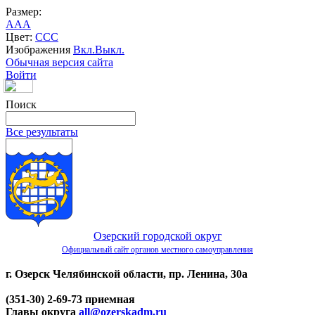
Размер:
A
A
A
Цвет:
C
C
C
Изображения
Вкл.
Выкл.
Обычная версия сайта
Войти
Поиск
Все результаты
Озерский городской округ
Официальный сайт органов местного самоуправления
г. Озерск Челябинской области, пр. Ленина, 30а
(351-30) 2-69-73 приемная
Главы округа
all@ozerskadm.ru