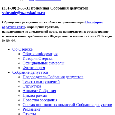
(351-30) 2-55-31 приемная Собрания депутатов
sobranie@ozerskadm.ru
Обращение гражданина может быть направлено через
Платформу
обратной связи
. Обращения граждан,
направленные по электронной почте,
не принимаются
к рассмотрению
в соответствии с требованиями Федерального закона от 2 мая 2006 года
№ 59-ФЗ.
Об Озерске
Общая информация
История Озерска
Официальные символы
Фотогалерея
Собрание депутатов
Председатель Собрания депутатов
Тексты выступлений
Структура
Аппарат Собрания
Циклограмма
Повестка заседания
Состав постоянных комиссий Собрания депутатов
Регламент
Отчеты