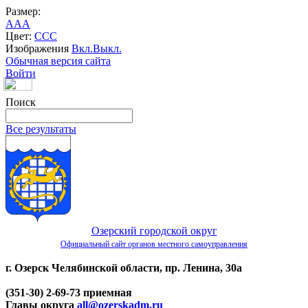
Размер:
A
A
A
Цвет:
C
C
C
Изображения
Вкл.
Выкл.
Обычная версия сайта
Войти
Поиск
Все результаты
Озерский городской округ
Официальный сайт органов местного самоуправления
г. Озерск Челябинской области, пр. Ленина, 30а
(351-30) 2-69-73 приемная
Главы округа
all@ozerskadm.ru