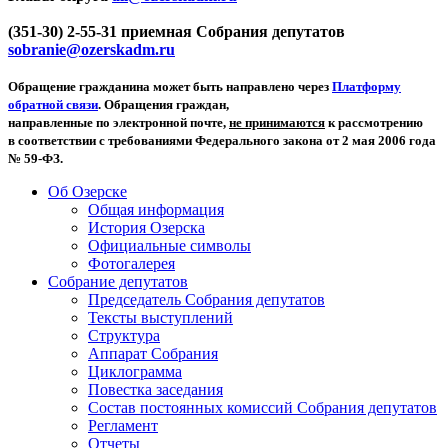
(351-30) 2-55-31 приемная Собрания депутатов
sobranie@ozerskadm.ru
Обращение гражданина может быть направлено через
Платформу
обратной связи
. Обращения граждан,
направленные по электронной почте,
не принимаются
к рассмотрению
в соответствии с требованиями Федерального закона от 2 мая 2006 года
№ 59-ФЗ.
Об Озерске
Общая информация
История Озерска
Официальные символы
Фотогалерея
Собрание депутатов
Председатель Собрания депутатов
Тексты выступлений
Структура
Аппарат Собрания
Циклограмма
Повестка заседания
Состав постоянных комиссий Собрания депутатов
Регламент
Отчеты