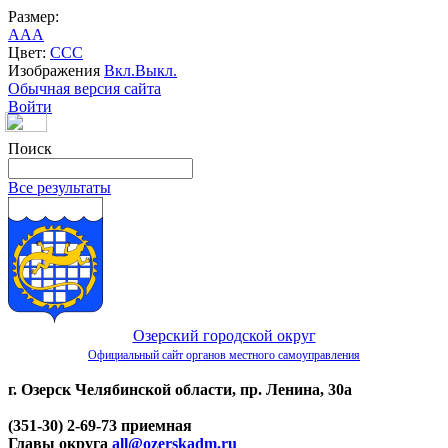
Размер:
A
A
A
Цвет:
C
C
C
Изображения
Вкл.
Выкл.
Обычная версия сайта
Войти
Поиск
Все результаты
Озерский городской округ
Официальный сайт органов местного самоуправления
г. Озерск Челябинской области, пр. Ленина, 30а
(351-30) 2-69-73 приемная
Главы округа
all@ozerskadm.ru