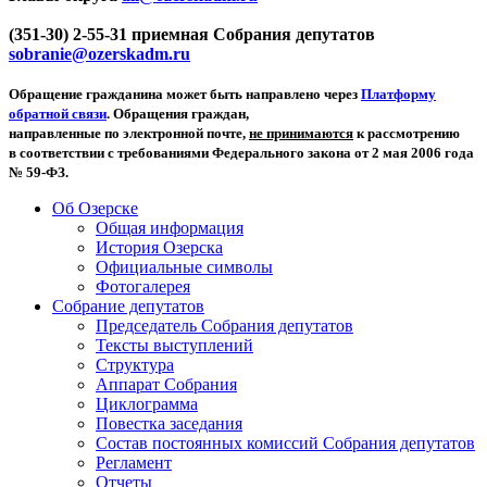
(351-30) 2-55-31 приемная Собрания депутатов
sobranie@ozerskadm.ru
Обращение гражданина может быть направлено через
Платформу
обратной связи
. Обращения граждан,
направленные по электронной почте,
не принимаются
к рассмотрению
в соответствии с требованиями Федерального закона от 2 мая 2006 года
№ 59-ФЗ.
Об Озерске
Общая информация
История Озерска
Официальные символы
Фотогалерея
Собрание депутатов
Председатель Собрания депутатов
Тексты выступлений
Структура
Аппарат Собрания
Циклограмма
Повестка заседания
Состав постоянных комиссий Собрания депутатов
Регламент
Отчеты