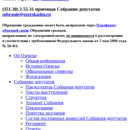
(351-30) 2-55-31 приемная Собрания депутатов
sobranie@ozerskadm.ru
Обращение гражданина может быть направлено через
Платформу
обратной связи
. Обращения граждан,
направленные по электронной почте,
не принимаются
к рассмотрению
в соответствии с требованиями Федерального закона от 2 мая 2006 года
№ 59-ФЗ.
Об Озерске
Общая информация
История Озерска
Официальные символы
Фотогалерея
Собрание депутатов
Председатель Собрания депутатов
Тексты выступлений
Структура
Аппарат Собрания
Циклограмма
Повестка заседания
Состав постоянных комиссий Собрания депутатов
Регламент
Отчеты