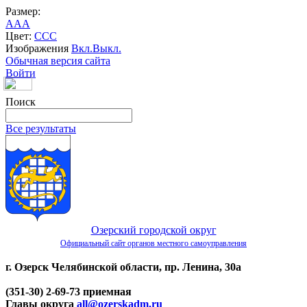
Размер:
A
A
A
Цвет:
C
C
C
Изображения
Вкл.
Выкл.
Обычная версия сайта
Войти
Поиск
Все результаты
Озерский городской округ
Официальный сайт органов местного самоуправления
г. Озерск Челябинской области, пр. Ленина, 30а
(351-30) 2-69-73 приемная
Главы округа
all@ozerskadm.ru