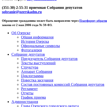
(351-30) 2-55-31 приемная Собрания депутатов
sobranie@ozerskadm.ru
Обращение гражданина может быть направлено через
Платформу обратно
закона от 2 мая 2006 года № 59-ФЗ.
Об Озерске
Общая информация
История Озерска
Официальные символы
Фотогалерея
Собрание депутатов
Председатель Собрания депутатов
Тексты выступлений
Структура
Аппарат Собрания
Циклограмма
Повестка заседания
Состав постоянных комиссий Собрания депутатов
Регламент
Отчеты
График приема
Администрация
Глава Озерского городского округа