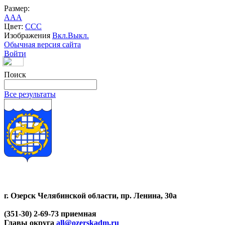
Размер:
A
A
A
Цвет:
C
C
C
Изображения
Вкл.
Выкл.
Обычная версия сайта
Войти
Поиск
Все результаты
г. Озерск Челябинской области, пр. Ленина, 30а
(351-30) 2-69-73 приемная
Главы округа
all@ozerskadm.ru