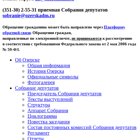
(351-30) 2-55-31 приемная Собрания депутатов
sobranie@ozerskadm.ru
Обращение гражданина может быть направлено через
Платформу
обратной связи
. Обращения граждан,
направленные по электронной почте,
не принимаются
к рассмотрению
в соответствии с требованиями Федерального закона от 2 мая 2006 года
№ 59-ФЗ.
Об Озерске
Общая информация
История Озерска
Официальные символы
Фотогалерея
Собрание депутатов
Председатель Собрания депутатов
Тексты выступлений
Структура
Аппарат Собрания
Циклограмма
Повестка заседания
Состав постоянных комиссий Собрания депутатов
Регламент
Отчеты