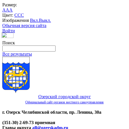
Размер:
A
A
A
Цвет:
C
C
C
Изображения
Вкл.
Выкл.
Обычная версия сайта
Войти
Поиск
Все результаты
Озерский городской округ
Официальный сайт органов местного самоуправления
г. Озерск Челябинской области, пр. Ленина, 30а
(351-30) 2-69-73 приемная
Главы округа
all@ozerskadm.ru