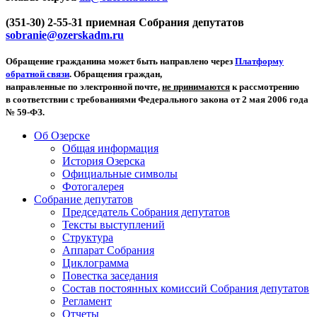
(351-30) 2-55-31 приемная Собрания депутатов
sobranie@ozerskadm.ru
Обращение гражданина может быть направлено через
Платформу
обратной связи
. Обращения граждан,
направленные по электронной почте,
не принимаются
к рассмотрению
в соответствии с требованиями Федерального закона от 2 мая 2006 года
№ 59-ФЗ.
Об Озерске
Общая информация
История Озерска
Официальные символы
Фотогалерея
Собрание депутатов
Председатель Собрания депутатов
Тексты выступлений
Структура
Аппарат Собрания
Циклограмма
Повестка заседания
Состав постоянных комиссий Собрания депутатов
Регламент
Отчеты