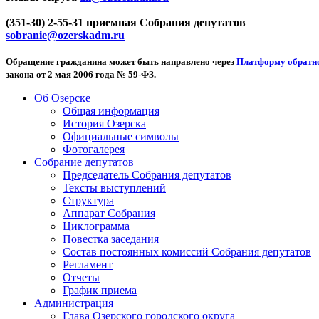
(351-30) 2-55-31 приемная Собрания депутатов
sobranie@ozerskadm.ru
Обращение гражданина может быть направлено через
Платформу обратно
закона от 2 мая 2006 года № 59-ФЗ.
Об Озерске
Общая информация
История Озерска
Официальные символы
Фотогалерея
Собрание депутатов
Председатель Собрания депутатов
Тексты выступлений
Структура
Аппарат Собрания
Циклограмма
Повестка заседания
Состав постоянных комиссий Собрания депутатов
Регламент
Отчеты
График приема
Администрация
Глава Озерского городского округа