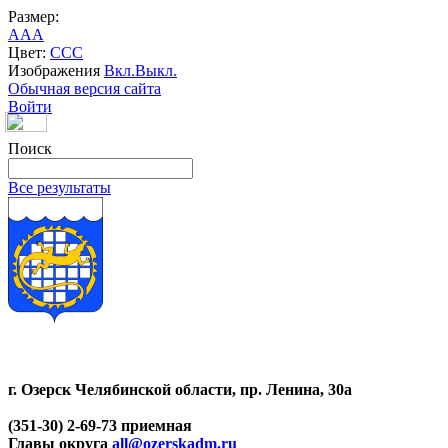
Размер:
A
A
A
Цвет:
C
C
C
Изображения
Вкл.
Выкл.
Обычная версия сайта
Войти
Поиск
Все результаты
г. Озерск Челябинской области, пр. Ленина, 30а
(351-30) 2-69-73 приемная
Главы округа
all@ozerskadm.ru