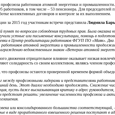
о профсоюза работников атомной энергетики и промышленности.
5 работников, в том числе – 53 пенсионера. Для председателе
отке коллективных договоров и контроле за их выполнением.
ии за 2015 год участникам встречи представила
Людмила Бар
 пункт по вопросам соблюдения трудовых прав. Была оказана ю
учили устные или письменные консультации, помощь в подготовк
евки в Центр реабилитации работников ФГУП ПО «Маяк». Два г
а работников атомной энергетики и промышленности продолжае
 награждению ведомственным знаком «Ветеран атомной энергет
ного движения отрицательное влияние оказывает низкая вовлечё
ляют солидарность со своим коллективом, являясь членом профс
 что профсоюзы остаются проверенной временем формой объед
лог между профсоюзными лидерами и представителями работни
няшний день. Этот диалог необходимо продолжать. Снижение чи
ция, пусть даже высказывающая критику в адрес руководителя, 
ам предстоит решать: увеличение численности профсоюза и ак
оглашения.
овека или консолидированного большинства соответствующий,
ые в виде проработанного взвешенного решения поступают в а