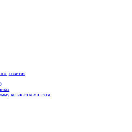
ого развития
О
анных
оммунального комплекса