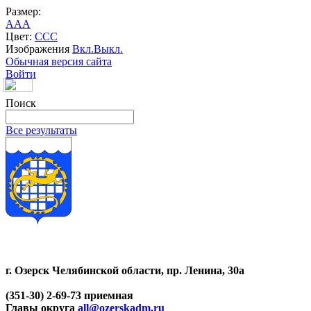
Размер:
A
A
A
Цвет:
C
C
C
Изображения
Вкл.
Выкл.
Обычная версия сайта
Войти
Поиск
Все результаты
г. Озерск Челябинской области, пр. Ленина, 30а
(351-30) 2-69-73 приемная
Главы округа
all@ozerskadm.ru