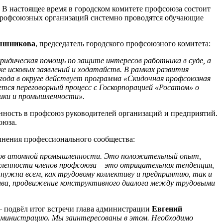
 В настоящее время в городском комитете профсоюза состоит
й профсоюзных организаций системно проводятся обучающие
ышникова
, председатель городского профсоюзного комитета:
ридическая помощь по защите интересов работника в суде, а
е исковых заявлений и ходатайств. В рамках развития
ода в округе действует программа «Скидочная профсоюзная
тся переговорный процесс с Госкорпорацией «Росатом» о
ики и промышленности».
нность в профсоюз руководителей организаций и предприятий.
оюза.
инения профессионального сообщества:
ков атомной промышленности. Это положительный опыт,
сленности членов профсоюза – это отрицательная тенденция,
нужна всем, как трудовому коллективу и предприятию, так и
тива, продвижение конструктивного диалога между трудовыми
 –
подвёл итог встречи глава администрации
Евгений
дминистрацию. Мы заинтересованы в этом. Необходимо