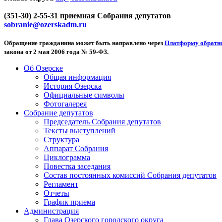
(351-30) 2-55-31 приемная Собрания депутатов
sobranie@ozerskadm.ru
Обращение гражданина может быть направлено через
Платформу обратно
закона от 2 мая 2006 года № 59-ФЗ.
Об Озерске
Общая информация
История Озерска
Официальные символы
Фотогалерея
Собрание депутатов
Председатель Собрания депутатов
Тексты выступлений
Структура
Аппарат Собрания
Циклограмма
Повестка заседания
Состав постоянных комиссий Собрания депутатов
Регламент
Отчеты
График приема
Администрация
Глава Озерского городского округа