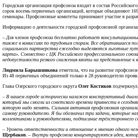
Городская организация профсоюза входит в состав Российског
сорок восемь первичных организаций, которые объединяют 169
семинары. Профсоюзные комитеты принимают участие в разраб
Информацию о деятельности городской профсоюзной организац
–
Для членов профсоюза бесплатно работает консультационный
также в комиссиях по трудовым спорам. Все обратившиеся пол
социального партнерства ежегодно выделяются льготные пут
карта». Совместно с ЦК Российского профессионального союз
недопустимости резкого снижения квоты на представление к
Людмила Барышникова
отметила, что на развитие профсоюз
Из 48 первичных объединений только в 28 руководители прояв
Глава Озерского городского округа
Олег Костиков
подчеркнул,
–
В нашем городе исторически налажен конструктивный диа
который мы смогли из советского времени привнести в сегод
которую надо менять. Сильная активная профсоюзная организа
самому руководителю. Я бы обозначил три задачи, которые н
коллективами и руководителями, подписание трёхстороннего с
–
Уровень ответственности и отношение к мнению одного чел
Щербаков
.
– Внутри профсоюза концентрируются идеи, котор