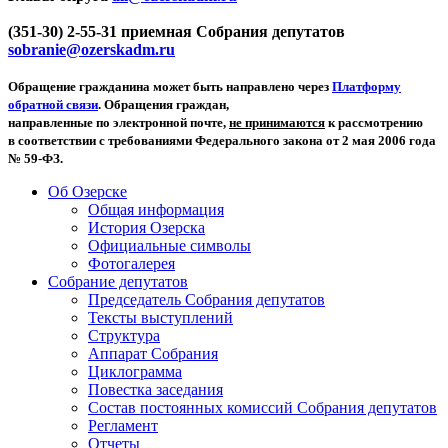
(351-30) 2-55-31 приемная Собрания депутатов
sobranie@ozerskadm.ru
Обращение гражданина может быть направлено через
Платформу
обратной связи
. Обращения граждан,
направленные по электронной почте,
не принимаются
к рассмотрению
в соответствии с требованиями Федерального закона от 2 мая 2006 года
№ 59-ФЗ.
Об Озерске
Общая информация
История Озерска
Официальные символы
Фотогалерея
Собрание депутатов
Председатель Собрания депутатов
Тексты выступлений
Структура
Аппарат Собрания
Циклограмма
Повестка заседания
Состав постоянных комиссий Собрания депутатов
Регламент
Отчеты