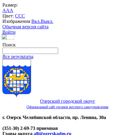
Размер:
A
A
A
Цвет:
C
C
C
Изображения
Вкл.
Выкл.
Обычная версия сайта
Войти
Поиск
Все результаты
Озерский городской округ
Официальный сайт органов местного самоуправления
г. Озерск Челябинской области, пр. Ленина, 30а
(351-30) 2-69-73 приемная
Главы округа
all@ozerskadm.ru