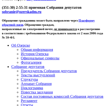
(351-30) 2-55-31 приемная Собрания депутатов
sobranie@ozerskadm.ru
Обращение гражданина может быть направлено через
Платформу
обратной связи
. Обращения граждан,
направленные по электронной почте,
не принимаются
к рассмотрению
в соответствии с требованиями Федерального закона от 2 мая 2006 года
№ 59-ФЗ.
Об Озерске
Общая информация
История Озерска
Официальные символы
Фотогалерея
Собрание депутатов
Председатель Собрания депутатов
Тексты выступлений
Структура
Аппарат Собрания
Циклограмма
Повестка заседания
Состав постоянных комиссий Собрания депутатов
Регламент
Отчеты