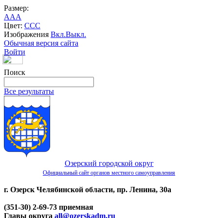
Размер:
A
A
A
Цвет:
C
C
C
Изображения
Вкл.
Выкл.
Обычная версия сайта
Войти
Поиск
Все результаты
Озерский городской округ
Официальный сайт органов местного самоуправления
г. Озерск Челябинской области, пр. Ленина, 30а
(351-30) 2-69-73 приемная
Главы округа
all@ozerskadm.ru