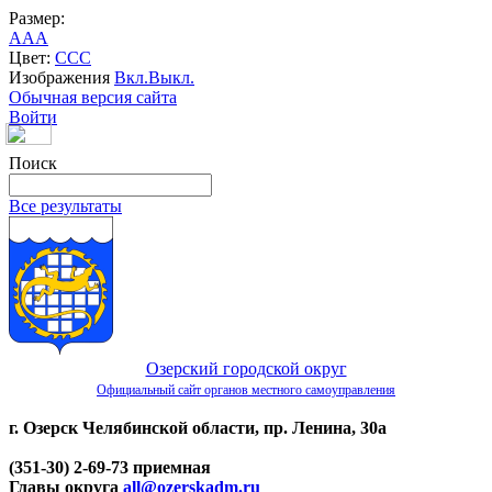
Размер:
A
A
A
Цвет:
C
C
C
Изображения
Вкл.
Выкл.
Обычная версия сайта
Войти
Поиск
Все результаты
Озерский городской округ
Официальный сайт органов местного самоуправления
г. Озерск Челябинской области, пр. Ленина, 30а
(351-30) 2-69-73 приемная
Главы округа
all@ozerskadm.ru