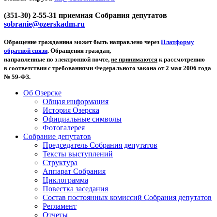
(351-30) 2-55-31 приемная Собрания депутатов
sobranie@ozerskadm.ru
Обращение гражданина может быть направлено через
Платформу
обратной связи
. Обращения граждан,
направленные по электронной почте,
не принимаются
к рассмотрению
в соответствии с требованиями Федерального закона от 2 мая 2006 года
№ 59-ФЗ.
Об Озерске
Общая информация
История Озерска
Официальные символы
Фотогалерея
Собрание депутатов
Председатель Собрания депутатов
Тексты выступлений
Структура
Аппарат Собрания
Циклограмма
Повестка заседания
Состав постоянных комиссий Собрания депутатов
Регламент
Отчеты