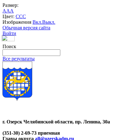
Размер:
A
A
A
Цвет:
C
C
C
Изображения
Вкл.
Выкл.
Обычная версия сайта
Войти
Поиск
Все результаты
г. Озерск Челябинской области, пр. Ленина, 30а
(351-30) 2-69-73 приемная
Главы округа
all@ozerskadm.ru