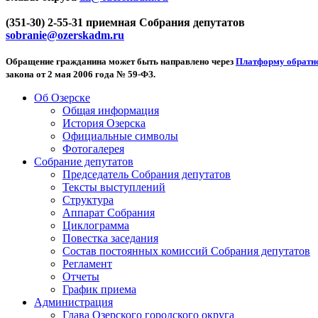
(351-30) 2-55-31 приемная Собрания депутатов
sobranie@ozerskadm.ru
Обращение гражданина может быть направлено через
Платформу обратно
закона от 2 мая 2006 года № 59-ФЗ.
Об Озерске
Общая информация
История Озерска
Официальные символы
Фотогалерея
Собрание депутатов
Председатель Собрания депутатов
Тексты выступлений
Структура
Аппарат Собрания
Циклограмма
Повестка заседания
Состав постоянных комиссий Собрания депутатов
Регламент
Отчеты
График приема
Администрация
Глава Озерского городского округа