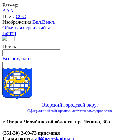
Размер:
A
A
A
Цвет:
C
C
C
Изображения
Вкл.
Выкл.
Обычная версия сайта
Войти
Поиск
Все результаты
Озерский городской округ
Официальный сайт органов местного самоуправления
г. Озерск Челябинской области, пр. Ленина, 30а
(351-30) 2-69-73 приемная
Главы округа
all@ozerskadm.ru