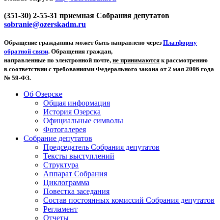
(351-30) 2-55-31 приемная Собрания депутатов
sobranie@ozerskadm.ru
Обращение гражданина может быть направлено через
Платформу
обратной связи
. Обращения граждан,
направленные по электронной почте,
не принимаются
к рассмотрению
в соответствии с требованиями Федерального закона от 2 мая 2006 года
№ 59-ФЗ.
Об Озерске
Общая информация
История Озерска
Официальные символы
Фотогалерея
Собрание депутатов
Председатель Собрания депутатов
Тексты выступлений
Структура
Аппарат Собрания
Циклограмма
Повестка заседания
Состав постоянных комиссий Собрания депутатов
Регламент
Отчеты