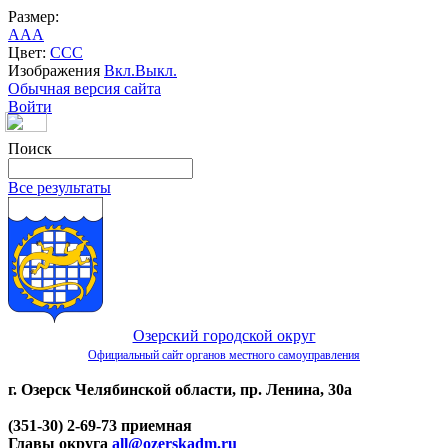
Размер:
A
A
A
Цвет:
C
C
C
Изображения
Вкл.
Выкл.
Обычная версия сайта
Войти
Поиск
Все результаты
Озерский городской округ
Официальный сайт органов местного самоуправления
г. Озерск Челябинской области, пр. Ленина, 30а
(351-30) 2-69-73 приемная
Главы округа
all@ozerskadm.ru