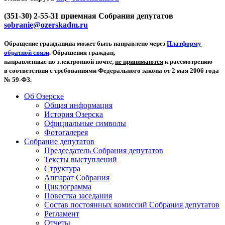
(351-30) 2-55-31 приемная Собрания депутатов
sobranie@ozerskadm.ru
Обращение гражданина может быть направлено через
Платформу
обратной связи
. Обращения граждан,
направленные по электронной почте,
не принимаются
к рассмотрению
в соответствии с требованиями Федерального закона от 2 мая 2006 года
№ 59-ФЗ.
Об Озерске
Общая информация
История Озерска
Официальные символы
Фотогалерея
Собрание депутатов
Председатель Собрания депутатов
Тексты выступлений
Структура
Аппарат Собрания
Циклограмма
Повестка заседания
Состав постоянных комиссий Собрания депутатов
Регламент
Отчеты