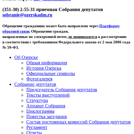
(351-30) 2-55-31 приемная Собрания депутатов
sobranie@ozerskadm.ru
Обращение гражданина может быть направлено через
Платформу
обратной связи
. Обращения граждан,
направленные по электронной почте,
не принимаются
к рассмотрению
в соответствии с требованиями Федерального закона от 2 мая 2006 года
№ 59-ФЗ.
Об Озерске
Общая информация
История Озерска
Официальные символы
Фотогалерея
Собрание депутатов
Председатель Собрания депутатов
Тексты выступлений
Структура
Аппарат Собрания
Циклограмма
Повестка заседания
Состав постоянных комиссий Собрания депутатов
Регламент
Отчеты