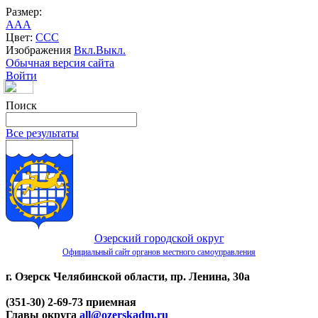
Размер:
A
A
A
Цвет:
C
C
C
Изображения
Вкл.
Выкл.
Обычная версия сайта
Войти
Поиск
Все результаты
Озерский городской округ
Официальный сайт органов местного самоуправления
г. Озерск Челябинской области, пр. Ленина, 30а
(351-30) 2-69-73 приемная
Главы округа
all@ozerskadm.ru