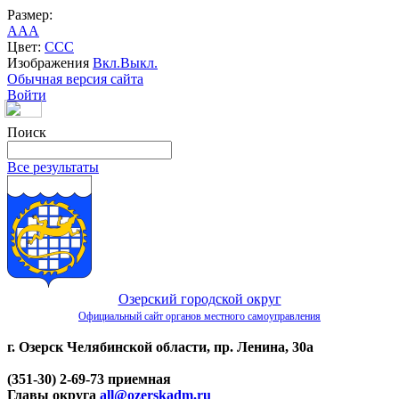
Размер:
A
A
A
Цвет:
C
C
C
Изображения
Вкл.
Выкл.
Обычная версия сайта
Войти
Поиск
Все результаты
Озерский городской округ
Официальный сайт органов местного самоуправления
г. Озерск Челябинской области, пр. Ленина, 30а
(351-30) 2-69-73 приемная
Главы округа
all@ozerskadm.ru