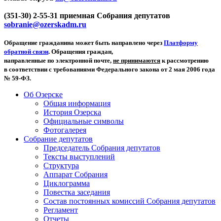
(351-30) 2-55-31 приемная Собрания депутатов
sobranie@ozerskadm.ru
Обращение гражданина может быть направлено через
Платформу
обратной связи
. Обращения граждан,
направленные по электронной почте,
не принимаются
к рассмотрению
в соответствии с требованиями Федерального закона от 2 мая 2006 года
№ 59-ФЗ.
Об Озерске
Общая информация
История Озерска
Официальные символы
Фотогалерея
Собрание депутатов
Председатель Собрания депутатов
Тексты выступлений
Структура
Аппарат Собрания
Циклограмма
Повестка заседания
Состав постоянных комиссий Собрания депутатов
Регламент
Отчеты