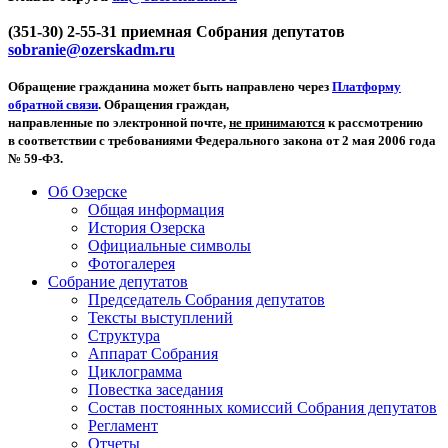
(351-30) 2-55-31 приемная Собрания депутатов
sobranie@ozerskadm.ru
Обращение гражданина может быть направлено через
Платформу
обратной связи
. Обращения граждан,
направленные по электронной почте,
не принимаются
к рассмотрению
в соответствии с требованиями Федерального закона от 2 мая 2006 года
№ 59-ФЗ.
Об Озерске
Общая информация
История Озерска
Официальные символы
Фотогалерея
Собрание депутатов
Председатель Собрания депутатов
Тексты выступлений
Структура
Аппарат Собрания
Циклограмма
Повестка заседания
Состав постоянных комиссий Собрания депутатов
Регламент
Отчеты