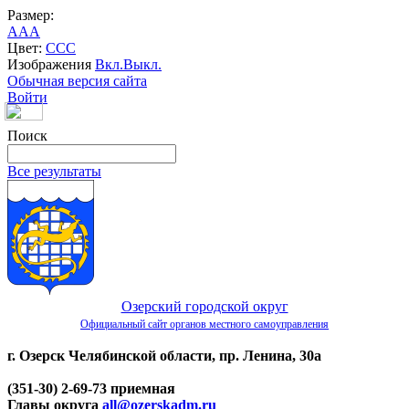
Размер:
A
A
A
Цвет:
C
C
C
Изображения
Вкл.
Выкл.
Обычная версия сайта
Войти
Поиск
Все результаты
Озерский городской округ
Официальный сайт органов местного самоуправления
г. Озерск Челябинской области, пр. Ленина, 30а
(351-30) 2-69-73 приемная
Главы округа
all@ozerskadm.ru