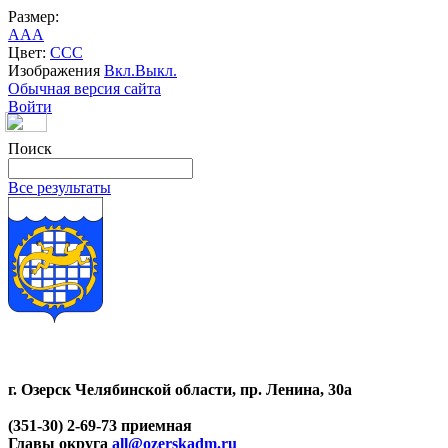
Размер:
A
A
A
Цвет:
C
C
C
Изображения
Вкл.
Выкл.
Обычная версия сайта
Войти
Поиск
Все результаты
г. Озерск Челябинской области, пр. Ленина, 30а
(351-30) 2-69-73 приемная
Главы округа
all@ozerskadm.ru