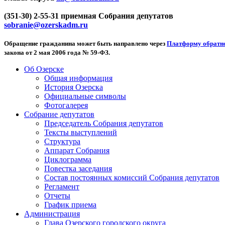
(351-30) 2-55-31 приемная Собрания депутатов
sobranie@ozerskadm.ru
Обращение гражданина может быть направлено через
Платформу обратно
закона от 2 мая 2006 года № 59-ФЗ.
Об Озерске
Общая информация
История Озерска
Официальные символы
Фотогалерея
Собрание депутатов
Председатель Собрания депутатов
Тексты выступлений
Структура
Аппарат Собрания
Циклограмма
Повестка заседания
Состав постоянных комиссий Собрания депутатов
Регламент
Отчеты
График приема
Администрация
Глава Озерского городского округа