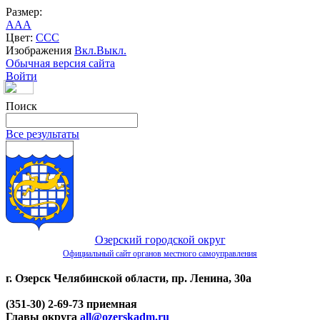
Размер:
A
A
A
Цвет:
C
C
C
Изображения
Вкл.
Выкл.
Обычная версия сайта
Войти
Поиск
Все результаты
Озерский городской округ
Официальный сайт органов местного самоуправления
г. Озерск Челябинской области, пр. Ленина, 30а
(351-30) 2-69-73 приемная
Главы округа
all@ozerskadm.ru