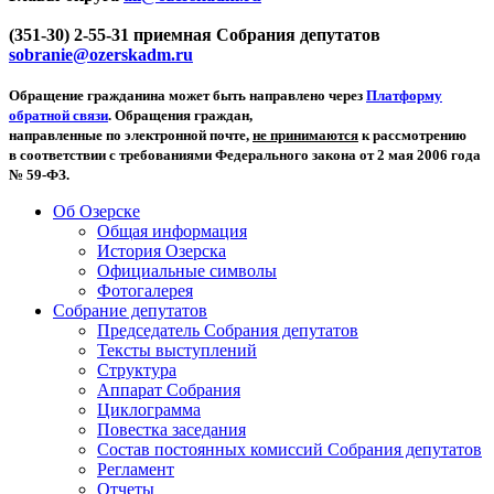
(351-30) 2-55-31 приемная Собрания депутатов
sobranie@ozerskadm.ru
Обращение гражданина может быть направлено через
Платформу
обратной связи
. Обращения граждан,
направленные по электронной почте,
не принимаются
к рассмотрению
в соответствии с требованиями Федерального закона от 2 мая 2006 года
№ 59-ФЗ.
Об Озерске
Общая информация
История Озерска
Официальные символы
Фотогалерея
Собрание депутатов
Председатель Собрания депутатов
Тексты выступлений
Структура
Аппарат Собрания
Циклограмма
Повестка заседания
Состав постоянных комиссий Собрания депутатов
Регламент
Отчеты