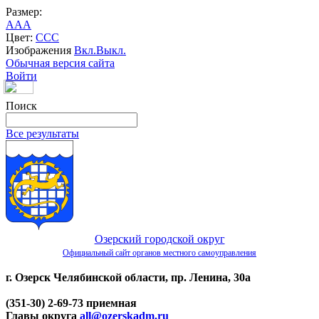
Размер:
A
A
A
Цвет:
C
C
C
Изображения
Вкл.
Выкл.
Обычная версия сайта
Войти
Поиск
Все результаты
Озерский городской округ
Официальный сайт органов местного самоуправления
г. Озерск Челябинской области, пр. Ленина, 30а
(351-30) 2-69-73 приемная
Главы округа
all@ozerskadm.ru