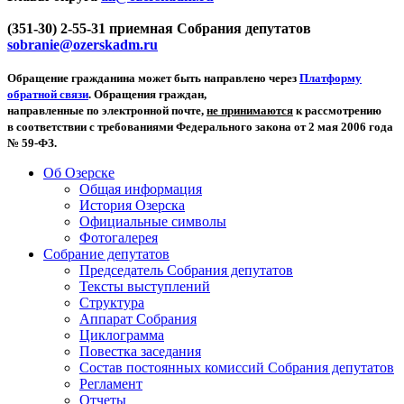
(351-30) 2-55-31 приемная Собрания депутатов
sobranie@ozerskadm.ru
Обращение гражданина может быть направлено через
Платформу
обратной связи
. Обращения граждан,
направленные по электронной почте,
не принимаются
к рассмотрению
в соответствии с требованиями Федерального закона от 2 мая 2006 года
№ 59-ФЗ.
Об Озерске
Общая информация
История Озерска
Официальные символы
Фотогалерея
Собрание депутатов
Председатель Собрания депутатов
Тексты выступлений
Структура
Аппарат Собрания
Циклограмма
Повестка заседания
Состав постоянных комиссий Собрания депутатов
Регламент
Отчеты