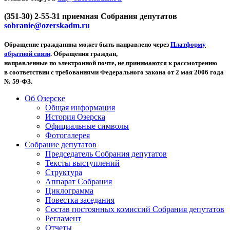
(351-30) 2-55-31 приемная Собрания депутатов
sobranie@ozerskadm.ru
Обращение гражданина может быть направлено через
Платформу
обратной связи
. Обращения граждан,
направленные по электронной почте,
не принимаются
к рассмотрению
в соответствии с требованиями Федерального закона от 2 мая 2006 года
№ 59-ФЗ.
Об Озерске
Общая информация
История Озерска
Официальные символы
Фотогалерея
Собрание депутатов
Председатель Собрания депутатов
Тексты выступлений
Структура
Аппарат Собрания
Циклограмма
Повестка заседания
Состав постоянных комиссий Собрания депутатов
Регламент
Отчеты