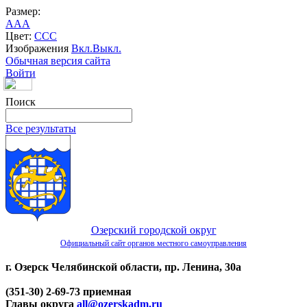
Размер:
A
A
A
Цвет:
C
C
C
Изображения
Вкл.
Выкл.
Обычная версия сайта
Войти
Поиск
Все результаты
Озерский городской округ
Официальный сайт органов местного самоуправления
г. Озерск Челябинской области, пр. Ленина, 30а
(351-30) 2-69-73 приемная
Главы округа
all@ozerskadm.ru