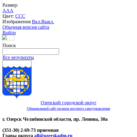
Размер:
A
A
A
Цвет:
C
C
C
Изображения
Вкл.
Выкл.
Обычная версия сайта
Войти
Поиск
Все результаты
Озерский городской округ
Официальный сайт органов местного самоуправления
г. Озерск Челябинской области, пр. Ленина, 30а
(351-30) 2-69-73 приемная
Главы округа
all@ozerskadm.ru