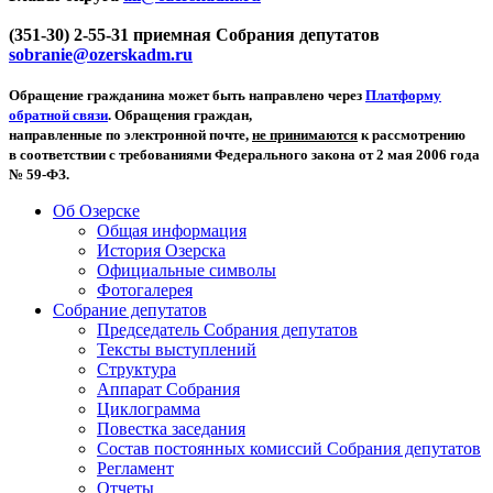
(351-30) 2-55-31 приемная Собрания депутатов
sobranie@ozerskadm.ru
Обращение гражданина может быть направлено через
Платформу
обратной связи
. Обращения граждан,
направленные по электронной почте,
не принимаются
к рассмотрению
в соответствии с требованиями Федерального закона от 2 мая 2006 года
№ 59-ФЗ.
Об Озерске
Общая информация
История Озерска
Официальные символы
Фотогалерея
Собрание депутатов
Председатель Собрания депутатов
Тексты выступлений
Структура
Аппарат Собрания
Циклограмма
Повестка заседания
Состав постоянных комиссий Собрания депутатов
Регламент
Отчеты