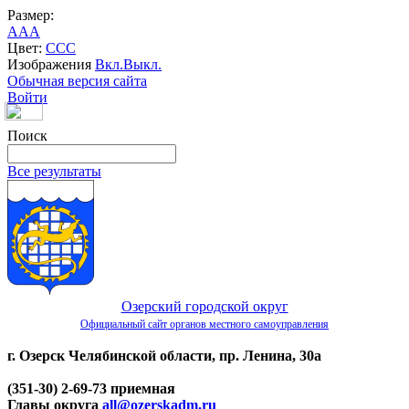
Размер:
A
A
A
Цвет:
C
C
C
Изображения
Вкл.
Выкл.
Обычная версия сайта
Войти
Поиск
Все результаты
Озерский городской округ
Официальный сайт органов местного самоуправления
г. Озерск Челябинской области, пр. Ленина, 30а
(351-30) 2-69-73 приемная
Главы округа
all@ozerskadm.ru