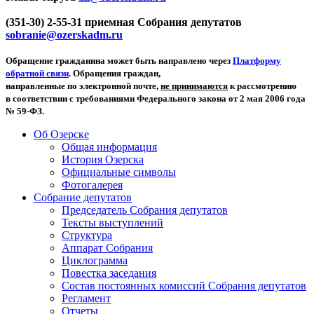
(351-30) 2-55-31 приемная Собрания депутатов
sobranie@ozerskadm.ru
Обращение гражданина может быть направлено через
Платформу
обратной связи
. Обращения граждан,
направленные по электронной почте,
не принимаются
к рассмотрению
в соответствии с требованиями Федерального закона от 2 мая 2006 года
№ 59-ФЗ.
Об Озерске
Общая информация
История Озерска
Официальные символы
Фотогалерея
Собрание депутатов
Председатель Собрания депутатов
Тексты выступлений
Структура
Аппарат Собрания
Циклограмма
Повестка заседания
Состав постоянных комиссий Собрания депутатов
Регламент
Отчеты