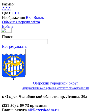
Размер:
A
A
A
Цвет:
C
C
C
Изображения
Вкл.
Выкл.
Обычная версия сайта
Войти
Поиск
Все результаты
Озерский городской округ
Официальный сайт органов местного самоуправления
г. Озерск Челябинской области, пр. Ленина, 30а
(351-30) 2-69-73 приемная
Главы округа
all@ozerskadm.ru