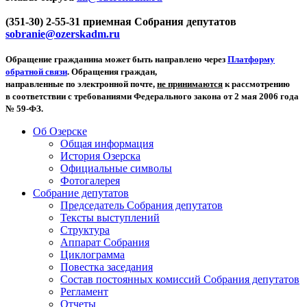
(351-30) 2-55-31 приемная Собрания депутатов
sobranie@ozerskadm.ru
Обращение гражданина может быть направлено через
Платформу
обратной связи
. Обращения граждан,
направленные по электронной почте,
не принимаются
к рассмотрению
в соответствии с требованиями Федерального закона от 2 мая 2006 года
№ 59-ФЗ.
Об Озерске
Общая информация
История Озерска
Официальные символы
Фотогалерея
Собрание депутатов
Председатель Собрания депутатов
Тексты выступлений
Структура
Аппарат Собрания
Циклограмма
Повестка заседания
Состав постоянных комиссий Собрания депутатов
Регламент
Отчеты