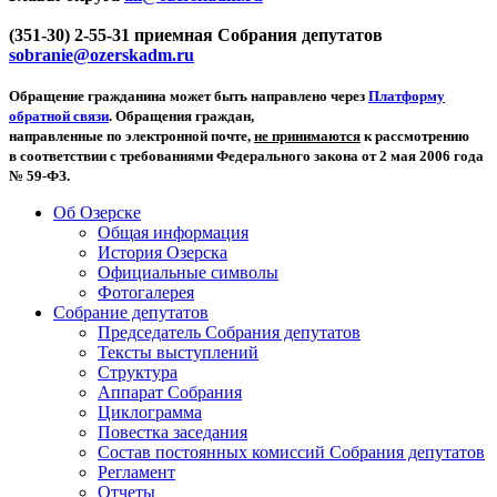
(351-30) 2-55-31 приемная Собрания депутатов
sobranie@ozerskadm.ru
Обращение гражданина может быть направлено через
Платформу
обратной связи
. Обращения граждан,
направленные по электронной почте,
не принимаются
к рассмотрению
в соответствии с требованиями Федерального закона от 2 мая 2006 года
№ 59-ФЗ.
Об Озерске
Общая информация
История Озерска
Официальные символы
Фотогалерея
Собрание депутатов
Председатель Собрания депутатов
Тексты выступлений
Структура
Аппарат Собрания
Циклограмма
Повестка заседания
Состав постоянных комиссий Собрания депутатов
Регламент
Отчеты