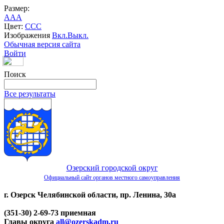
Размер:
A
A
A
Цвет:
C
C
C
Изображения
Вкл.
Выкл.
Обычная версия сайта
Войти
Поиск
Все результаты
Озерский городской округ
Официальный сайт органов местного самоуправления
г. Озерск Челябинской области, пр. Ленина, 30а
(351-30) 2-69-73 приемная
Главы округа
all@ozerskadm.ru