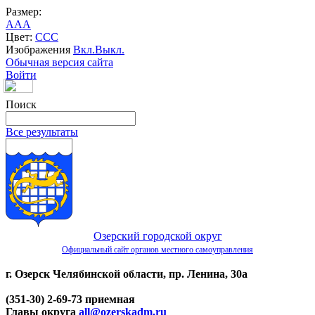
Размер:
A
A
A
Цвет:
C
C
C
Изображения
Вкл.
Выкл.
Обычная версия сайта
Войти
Поиск
Все результаты
Озерский городской округ
Официальный сайт органов местного самоуправления
г. Озерск Челябинской области, пр. Ленина, 30а
(351-30) 2-69-73 приемная
Главы округа
all@ozerskadm.ru