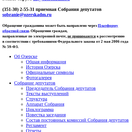
(351-30) 2-55-31 приемная Собрания депутатов
sobranie@ozerskadm.ru
Обращение гражданина может быть направлено через
Платформу
обратной связи
. Обращения граждан,
направленные по электронной почте,
не принимаются
к рассмотрению
в соответствии с требованиями Федерального закона от 2 мая 2006 года
№ 59-ФЗ.
Об Озерске
Общая информация
История Озерска
Официальные символы
Фотогалерея
Собрание депутатов
Председатель Собрания депутатов
Тексты выступлений
Структура
Аппарат Собрания
Циклограмма
Повестка заседания
Состав постоянных комиссий Собрания депутатов
Регламент
Отчеты