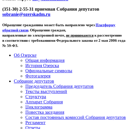
(351-30) 2-55-31 приемная Собрания депутатов
sobranie@ozerskadm.ru
Обращение гражданина может быть направлено через
Платформу
обратной связи
. Обращения граждан,
направленные по электронной почте,
не принимаются
к рассмотрению
в соответствии с требованиями Федерального закона от 2 мая 2006 года
№ 59-ФЗ.
Об Озерске
Общая информация
История Озерска
Официальные символы
Фотогалерея
Собрание депутатов
Председатель Собрания депутатов
Тексты выступлений
Структура
Аппарат Собрания
Циклограмма
Повестка заседания
Состав постоянных комиссий Собрания депутатов
Регламент
Отчеты