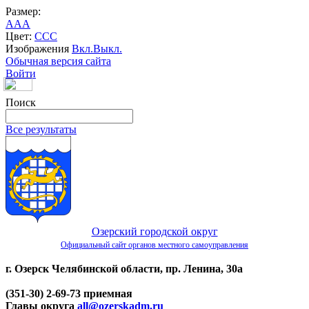
Размер:
A
A
A
Цвет:
C
C
C
Изображения
Вкл.
Выкл.
Обычная версия сайта
Войти
Поиск
Все результаты
Озерский городской округ
Официальный сайт органов местного самоуправления
г. Озерск Челябинской области, пр. Ленина, 30а
(351-30) 2-69-73 приемная
Главы округа
all@ozerskadm.ru