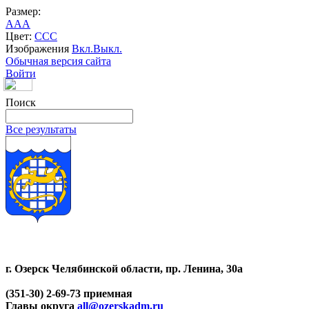
Размер:
A
A
A
Цвет:
C
C
C
Изображения
Вкл.
Выкл.
Обычная версия сайта
Войти
Поиск
Все результаты
г. Озерск Челябинской области, пр. Ленина, 30а
(351-30) 2-69-73 приемная
Главы округа
all@ozerskadm.ru