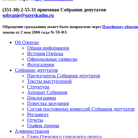
(351-30) 2-55-31 приемная Собрания депутатов
sobranie@ozerskadm.ru
Обращение гражданина может быть направлено через
Платформу обратно
закона от 2 мая 2006 года № 59-ФЗ.
Об Озерске
Общая информация
История Озерска
Официальные символы
Фотогалерея
Собрание депутатов
Председатель Собрания депутатов
Тексты выступлений
Структура
Аппарат Собрания
Циклограмма
Повестка заседания
Состав постоянных комиссий Собрания депутатов
Регламент
Отчеты
График приема
Администрация
Глава Озерского городского округа