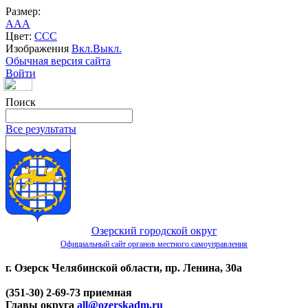
Размер:
A
A
A
Цвет:
C
C
C
Изображения
Вкл.
Выкл.
Обычная версия сайта
Войти
Поиск
Все результаты
Озерский городской округ
Официальный сайт органов местного самоуправления
г. Озерск Челябинской области, пр. Ленина, 30а
(351-30) 2-69-73 приемная
Главы округа
all@ozerskadm.ru