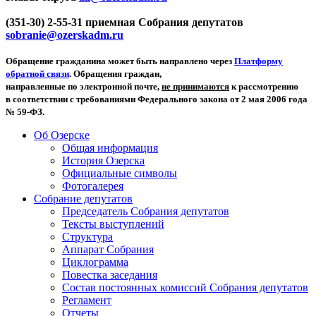
(351-30) 2-55-31 приемная Собрания депутатов
sobranie@ozerskadm.ru
Обращение гражданина может быть направлено через
Платформу
обратной связи
. Обращения граждан,
направленные по электронной почте,
не принимаются
к рассмотрению
в соответствии с требованиями Федерального закона от 2 мая 2006 года
№ 59-ФЗ.
Об Озерске
Общая информация
История Озерска
Официальные символы
Фотогалерея
Собрание депутатов
Председатель Собрания депутатов
Тексты выступлений
Структура
Аппарат Собрания
Циклограмма
Повестка заседания
Состав постоянных комиссий Собрания депутатов
Регламент
Отчеты