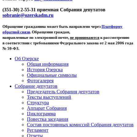
(351-30) 2-55-31 приемная Собрания депутатов
sobranie@ozerskadm.ru
Обращение гражданина может быть направлено через
Платформу
обратной связи
. Обращения граждан,
направленные по электронной почте,
не принимаются
к рассмотрению
в соответствии с требованиями Федерального закона от 2 мая 2006 года
№ 59-ФЗ.
Об Озерске
Общая информация
История Озерска
Официальные символы
Фотогалерея
Собрание депутатов
Председатель Собрания депутатов
Тексты выступлений
Структура
Аппарат Собрания
Циклограмма
Повестка заседания
Состав постоянных комиссий Собрания депутатов
Регламент
Отчеты