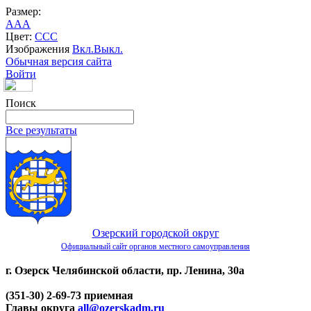
Размер:
A
A
A
Цвет:
C
C
C
Изображения
Вкл.
Выкл.
Обычная версия сайта
Войти
Поиск
Все результаты
Озерский городской округ
Официальный сайт органов местного самоуправления
г. Озерск Челябинской области, пр. Ленина, 30а
(351-30) 2-69-73 приемная
Главы округа
all@ozerskadm.ru