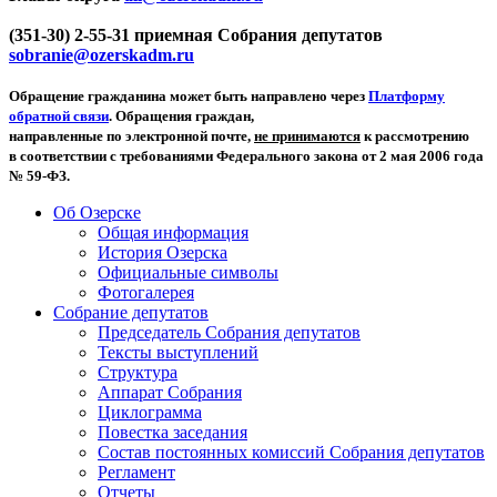
(351-30) 2-55-31 приемная Собрания депутатов
sobranie@ozerskadm.ru
Обращение гражданина может быть направлено через
Платформу
обратной связи
. Обращения граждан,
направленные по электронной почте,
не принимаются
к рассмотрению
в соответствии с требованиями Федерального закона от 2 мая 2006 года
№ 59-ФЗ.
Об Озерске
Общая информация
История Озерска
Официальные символы
Фотогалерея
Собрание депутатов
Председатель Собрания депутатов
Тексты выступлений
Структура
Аппарат Собрания
Циклограмма
Повестка заседания
Состав постоянных комиссий Собрания депутатов
Регламент
Отчеты