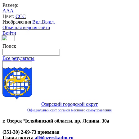
Размер:
A
A
A
Цвет:
C
C
C
Изображения
Вкл.
Выкл.
Обычная версия сайта
Войти
Поиск
Все результаты
Озерский городской округ
Официальный сайт органов местного самоуправления
г. Озерск Челябинской области, пр. Ленина, 30а
(351-30) 2-69-73 приемная
Главы округа
all@ozerskadm.ru