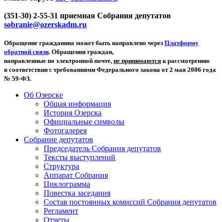
(351-30) 2-55-31 приемная Собрания депутатов
sobranie@ozerskadm.ru
Обращение гражданина может быть направлено через
Платформу
обратной связи
. Обращения граждан,
направленные по электронной почте,
не принимаются
к рассмотрению
в соответствии с требованиями Федерального закона от 2 мая 2006 года
№ 59-ФЗ.
Об Озерске
Общая информация
История Озерска
Официальные символы
Фотогалерея
Собрание депутатов
Председатель Собрания депутатов
Тексты выступлений
Структура
Аппарат Собрания
Циклограмма
Повестка заседания
Состав постоянных комиссий Собрания депутатов
Регламент
Отчеты