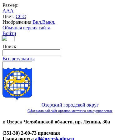
Размер:
A
A
A
Цвет:
C
C
C
Изображения
Вкл.
Выкл.
Обычная версия сайта
Войти
Поиск
Все результаты
Озерский городской округ
Официальный сайт органов местного самоуправления
г. Озерск Челябинской области, пр. Ленина, 30а
(351-30) 2-69-73 приемная
Главы округа
all@ozerskadm.ru