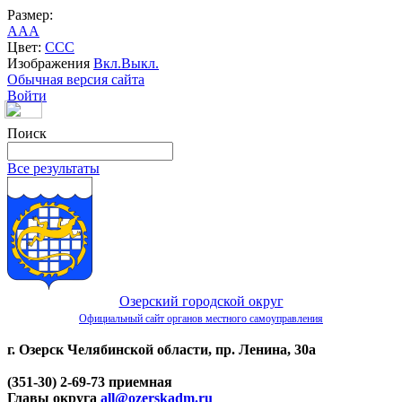
Размер:
A
A
A
Цвет:
C
C
C
Изображения
Вкл.
Выкл.
Обычная версия сайта
Войти
Поиск
Все результаты
Озерский городской округ
Официальный сайт органов местного самоуправления
г. Озерск Челябинской области, пр. Ленина, 30а
(351-30) 2-69-73 приемная
Главы округа
all@ozerskadm.ru