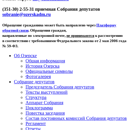
(351-30) 2-55-31 приемная Собрания депутатов
sobranie@ozerskadm.ru
Обращение гражданина может быть направлено через
Платформу
обратной связи
. Обращения граждан,
направленные по электронной почте,
не принимаются
к рассмотрению
в соответствии с требованиями Федерального закона от 2 мая 2006 года
№ 59-ФЗ.
Об Озерске
Общая информация
История Озерска
Официальные символы
Фотогалерея
Собрание депутатов
Председатель Собрания депутатов
Тексты выступлений
Структура
Аппарат Собрания
Циклограмма
Повестка заседания
Состав постоянных комиссий Собрания депутатов
Регламент
Отчеты