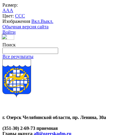
Размер:
A
A
A
Цвет:
C
C
C
Изображения
Вкл.
Выкл.
Обычная версия сайта
Войти
Поиск
Все результаты
г. Озерск Челябинской области, пр. Ленина, 30а
(351-30) 2-69-73 приемная
Главы округа
all@ozerskadm.ru