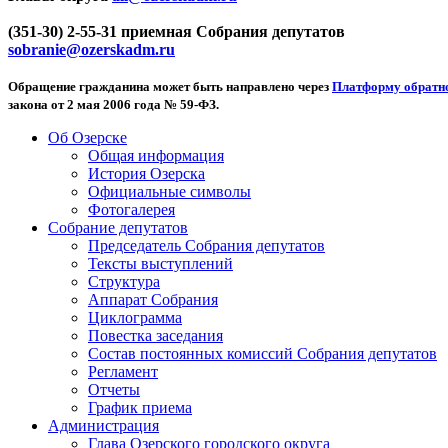
(351-30) 2-55-31 приемная Собрания депутатов
sobranie@ozerskadm.ru
Обращение гражданина может быть направлено через
Платформу обратно
закона от 2 мая 2006 года № 59-ФЗ.
Об Озерске
Общая информация
История Озерска
Официальные символы
Фотогалерея
Собрание депутатов
Председатель Собрания депутатов
Тексты выступлений
Структура
Аппарат Собрания
Циклограмма
Повестка заседания
Состав постоянных комиссий Собрания депутатов
Регламент
Отчеты
График приема
Администрация
Глава Озерского городского округа