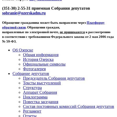
(351-30) 2-55-31 приемная Собрания депутатов
sobranie@ozerskadm.ru
Обращение гражданина может быть направлено через
Платформу
обратной связи
. Обращения граждан,
направленные по электронной почте,
не принимаются
к рассмотрению
в соответствии с требованиями Федерального закона от 2 мая 2006 года
№ 59-ФЗ.
Об Озерске
Общая информация
История Озерска
Официальные символы
Фотогалерея
Собрание депутатов
Председатель Собрания депутатов
Тексты выступлений
Структура
Аппарат Собрания
Циклограмма
Повестка заседания
Состав постоянных комиссий Собрания депутатов
Регламент
Отчеты