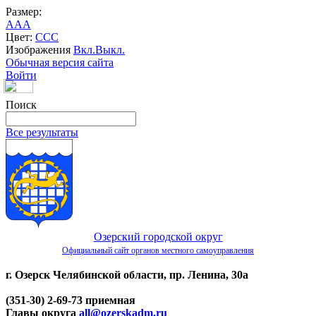
Размер:
A
A
A
Цвет:
C
C
C
Изображения
Вкл.
Выкл.
Обычная версия сайта
Войти
Поиск
Все результаты
Озерский городской округ
Официальный сайт органов местного самоуправления
г. Озерск Челябинской области, пр. Ленина, 30а
(351-30) 2-69-73 приемная
Главы округа
all@ozerskadm.ru