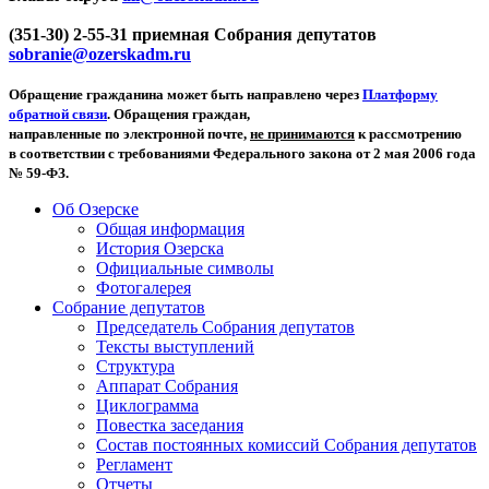
(351-30) 2-55-31 приемная Собрания депутатов
sobranie@ozerskadm.ru
Обращение гражданина может быть направлено через
Платформу
обратной связи
. Обращения граждан,
направленные по электронной почте,
не принимаются
к рассмотрению
в соответствии с требованиями Федерального закона от 2 мая 2006 года
№ 59-ФЗ.
Об Озерске
Общая информация
История Озерска
Официальные символы
Фотогалерея
Собрание депутатов
Председатель Собрания депутатов
Тексты выступлений
Структура
Аппарат Собрания
Циклограмма
Повестка заседания
Состав постоянных комиссий Собрания депутатов
Регламент
Отчеты