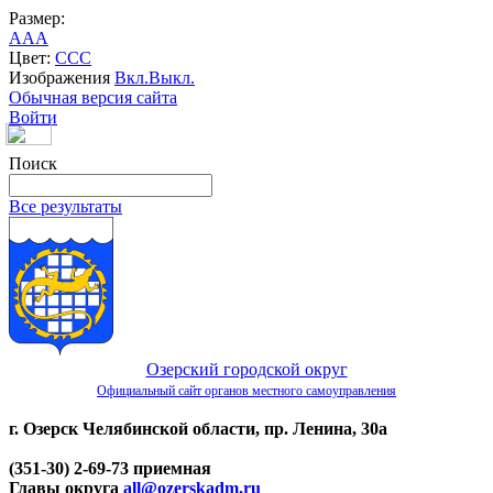
Размер:
A
A
A
Цвет:
C
C
C
Изображения
Вкл.
Выкл.
Обычная версия сайта
Войти
Поиск
Все результаты
Озерский городской округ
Официальный сайт органов местного самоуправления
г. Озерск Челябинской области, пр. Ленина, 30а
(351-30) 2-69-73 приемная
Главы округа
all@ozerskadm.ru