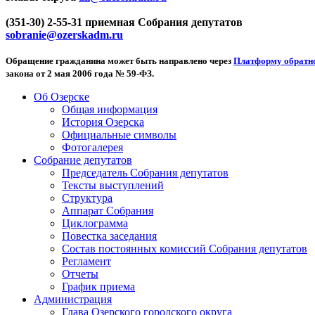
(351-30) 2-55-31 приемная Собрания депутатов
sobranie@ozerskadm.ru
Обращение гражданина может быть направлено через
Платформу обратно
закона от 2 мая 2006 года № 59-ФЗ.
Об Озерске
Общая информация
История Озерска
Официальные символы
Фотогалерея
Собрание депутатов
Председатель Собрания депутатов
Тексты выступлений
Структура
Аппарат Собрания
Циклограмма
Повестка заседания
Состав постоянных комиссий Собрания депутатов
Регламент
Отчеты
График приема
Администрация
Глава Озерского городского округа