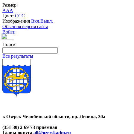
Размер:
A
A
A
Цвет:
C
C
C
Изображения
Вкл.
Выкл.
Обычная версия сайта
Войти
Поиск
Все результаты
г. Озерск Челябинской области, пр. Ленина, 30а
(351-30) 2-69-73 приемная
Главы округа
all@ozerskadm.ru