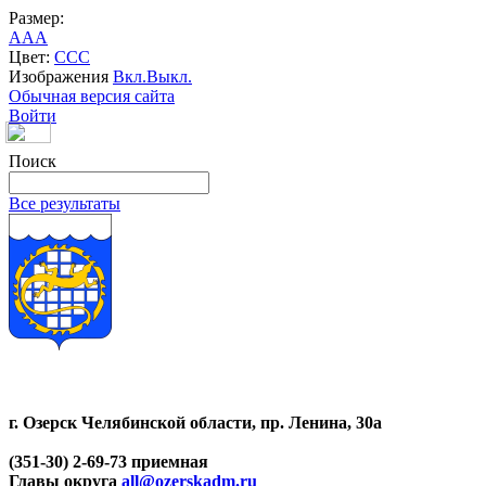
Размер:
A
A
A
Цвет:
C
C
C
Изображения
Вкл.
Выкл.
Обычная версия сайта
Войти
Поиск
Все результаты
г. Озерск Челябинской области, пр. Ленина, 30а
(351-30) 2-69-73 приемная
Главы округа
all@ozerskadm.ru