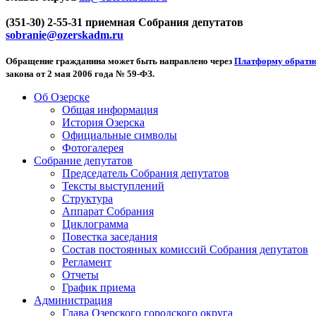
(351-30) 2-55-31 приемная Собрания депутатов
sobranie@ozerskadm.ru
Обращение гражданина может быть направлено через
Платформу обратно
закона от 2 мая 2006 года № 59-ФЗ.
Об Озерске
Общая информация
История Озерска
Официальные символы
Фотогалерея
Собрание депутатов
Председатель Собрания депутатов
Тексты выступлений
Структура
Аппарат Собрания
Циклограмма
Повестка заседания
Состав постоянных комиссий Собрания депутатов
Регламент
Отчеты
График приема
Администрация
Глава Озерского городского округа