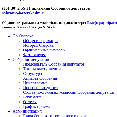
(351-30) 2-55-31 приемная Собрания депутатов
sobranie@ozerskadm.ru
Обращение гражданина может быть направлено через
Платформу обратно
закона от 2 мая 2006 года № 59-ФЗ.
Об Озерске
Общая информация
История Озерска
Официальные символы
Фотогалерея
Собрание депутатов
Председатель Собрания депутатов
Тексты выступлений
Структура
Аппарат Собрания
Циклограмма
Повестка заседания
Состав постоянных комиссий Собрания депутатов
Регламент
Отчеты
График приема
Администрация
Глава Озерского городского округа