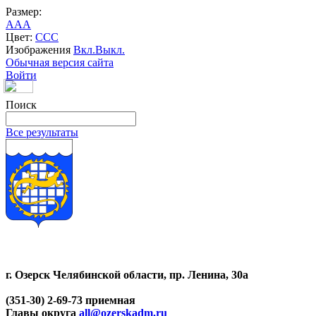
Размер:
A
A
A
Цвет:
C
C
C
Изображения
Вкл.
Выкл.
Обычная версия сайта
Войти
Поиск
Все результаты
г. Озерск Челябинской области, пр. Ленина, 30а
(351-30) 2-69-73 приемная
Главы округа
all@ozerskadm.ru