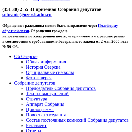
(351-30) 2-55-31 приемная Собрания депутатов
sobranie@ozerskadm.ru
Обращение гражданина может быть направлено через
Платформу
обратной связи
. Обращения граждан,
направленные по электронной почте,
не принимаются
к рассмотрению
в соответствии с требованиями Федерального закона от 2 мая 2006 года
№ 59-ФЗ.
Об Озерске
Общая информация
История Озерска
Официальные символы
Фотогалерея
Собрание депутатов
Председатель Собрания депутатов
Тексты выступлений
Структура
Аппарат Собрания
Циклограмма
Повестка заседания
Состав постоянных комиссий Собрания депутатов
Регламент
Отчеты