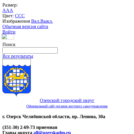
Размер:
A
A
A
Цвет:
C
C
C
Изображения
Вкл.
Выкл.
Обычная версия сайта
Войти
Поиск
Все результаты
Озерский городской округ
Официальный сайт органов местного самоуправления
г. Озерск Челябинской области, пр. Ленина, 30а
(351-30) 2-69-73 приемная
Главы округа
all@ozerskadm.ru