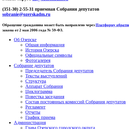
(351-30) 2-55-31 приемная Собрания депутатов
sobranie@ozerskadm.ru
Обращение гражданина может быть направлено через
Платформу обратно
закона от 2 мая 2006 года № 59-ФЗ.
Об Озерске
Общая информация
История Озерска
Официальные символы
Фотогалерея
Собрание депутатов
Председатель Собрания депутатов
Тексты выступлений
Структура
Аппарат Собрания
Циклограмма
Повестка заседания
Состав постоянных комиссий Собрания депутатов
Регламент
Отчеты
График приема
Администрация
Глава Озерского городского округа