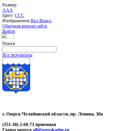
Размер:
A
A
A
Цвет:
C
C
C
Изображения
Вкл.
Выкл.
Обычная версия сайта
Войти
Поиск
Все результаты
г. Озерск Челябинской области, пр. Ленина, 30а
(351-30) 2-69-73 приемная
Главы округа
all@ozerskadm.ru