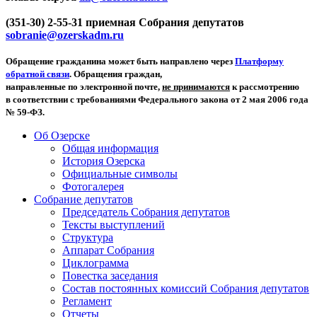
(351-30) 2-55-31 приемная Собрания депутатов
sobranie@ozerskadm.ru
Обращение гражданина может быть направлено через
Платформу
обратной связи
. Обращения граждан,
направленные по электронной почте,
не принимаются
к рассмотрению
в соответствии с требованиями Федерального закона от 2 мая 2006 года
№ 59-ФЗ.
Об Озерске
Общая информация
История Озерска
Официальные символы
Фотогалерея
Собрание депутатов
Председатель Собрания депутатов
Тексты выступлений
Структура
Аппарат Собрания
Циклограмма
Повестка заседания
Состав постоянных комиссий Собрания депутатов
Регламент
Отчеты