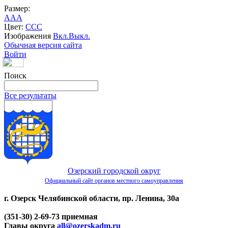
Размер:
A
A
A
Цвет:
C
C
C
Изображения
Вкл.
Выкл.
Обычная версия сайта
Войти
Поиск
Все результаты
Озерский городской округ
Официальный сайт органов местного самоуправления
г. Озерск Челябинской области, пр. Ленина, 30а
(351-30) 2-69-73 приемная
Главы округа
all@ozerskadm.ru