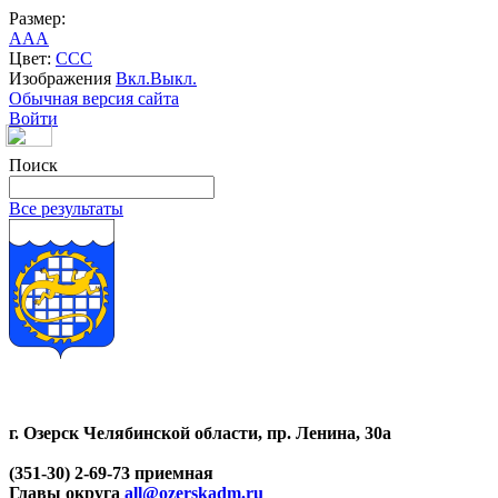
Размер:
A
A
A
Цвет:
C
C
C
Изображения
Вкл.
Выкл.
Обычная версия сайта
Войти
Поиск
Все результаты
г. Озерск Челябинской области, пр. Ленина, 30а
(351-30) 2-69-73 приемная
Главы округа
all@ozerskadm.ru