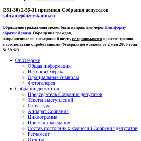
(351-30) 2-55-31 приемная Собрания депутатов
sobranie@ozerskadm.ru
Обращение гражданина может быть направлено через
Платформу
обратной связи
. Обращения граждан,
направленные по электронной почте,
не принимаются
к рассмотрению
в соответствии с требованиями Федерального закона от 2 мая 2006 года
№ 59-ФЗ.
Об Озерске
Общая информация
История Озерска
Официальные символы
Фотогалерея
Собрание депутатов
Председатель Собрания депутатов
Тексты выступлений
Структура
Аппарат Собрания
Циклограмма
Повестка заседания
Состав постоянных комиссий Собрания депутатов
Регламент
Отчеты