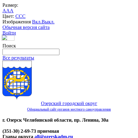
Размер:
A
A
A
Цвет:
C
C
C
Изображения
Вкл.
Выкл.
Обычная версия сайта
Войти
Поиск
Все результаты
Озерский городской округ
Официальный сайт органов местного самоуправления
г. Озерск Челябинской области, пр. Ленина, 30а
(351-30) 2-69-73 приемная
Главы округа
all@ozerskadm.ru