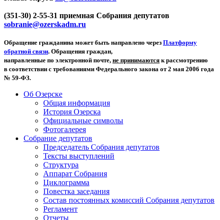
(351-30) 2-55-31 приемная Собрания депутатов
sobranie@ozerskadm.ru
Обращение гражданина может быть направлено через
Платформу
обратной связи
. Обращения граждан,
направленные по электронной почте,
не принимаются
к рассмотрению
в соответствии с требованиями Федерального закона от 2 мая 2006 года
№ 59-ФЗ.
Об Озерске
Общая информация
История Озерска
Официальные символы
Фотогалерея
Собрание депутатов
Председатель Собрания депутатов
Тексты выступлений
Структура
Аппарат Собрания
Циклограмма
Повестка заседания
Состав постоянных комиссий Собрания депутатов
Регламент
Отчеты