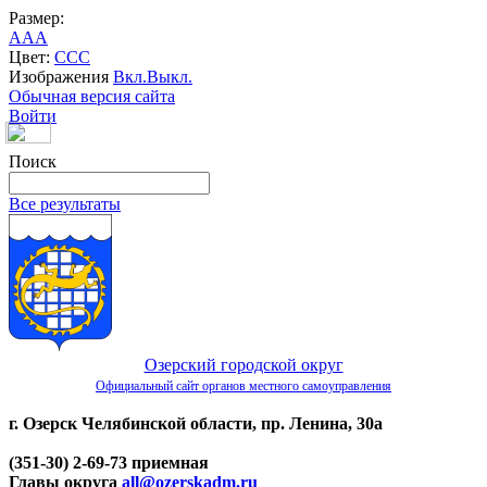
Размер:
A
A
A
Цвет:
C
C
C
Изображения
Вкл.
Выкл.
Обычная версия сайта
Войти
Поиск
Все результаты
Озерский городской округ
Официальный сайт органов местного самоуправления
г. Озерск Челябинской области, пр. Ленина, 30а
(351-30) 2-69-73 приемная
Главы округа
all@ozerskadm.ru