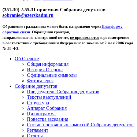
(351-30) 2-55-31 приемная Собрания депутатов
sobranie@ozerskadm.ru
Обращение гражданина может быть направлено через
Платформу
обратной связи
. Обращения граждан,
направленные по электронной почте,
не принимаются
к рассмотрению
в соответствии с требованиями Федерального закона от 2 мая 2006 года
№ 59-ФЗ.
Об Озерске
Общая информация
История Озерска
Официальные символы
Фотогалерея
Собрание депутатов
Председатель Собрания депутатов
Тексты выступлений
Структура
Аппарат Собрания
Циклограмма
Повестка заседания
Состав постоянных комиссий Собрания депутатов
Регламент
Отчеты