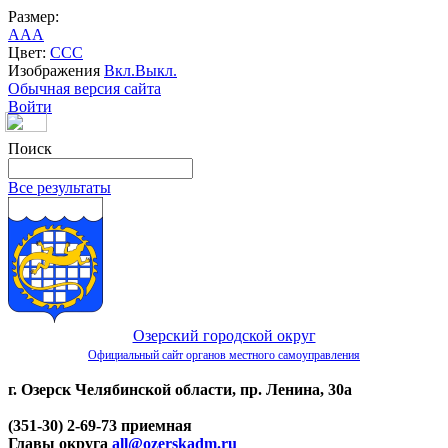
Размер:
A
A
A
Цвет:
C
C
C
Изображения
Вкл.
Выкл.
Обычная версия сайта
Войти
Поиск
Все результаты
Озерский городской округ
Официальный сайт органов местного самоуправления
г. Озерск Челябинской области, пр. Ленина, 30а
(351-30) 2-69-73 приемная
Главы округа
all@ozerskadm.ru