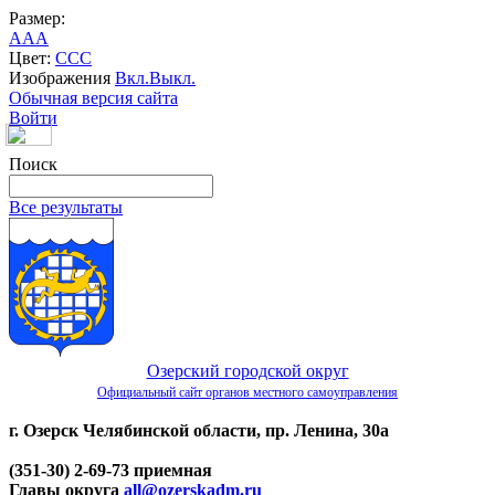
Размер:
A
A
A
Цвет:
C
C
C
Изображения
Вкл.
Выкл.
Обычная версия сайта
Войти
Поиск
Все результаты
Озерский городской округ
Официальный сайт органов местного самоуправления
г. Озерск Челябинской области, пр. Ленина, 30а
(351-30) 2-69-73 приемная
Главы округа
all@ozerskadm.ru