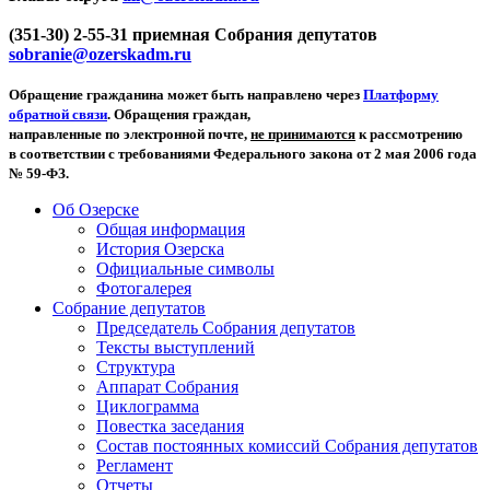
(351-30) 2-55-31 приемная Собрания депутатов
sobranie@ozerskadm.ru
Обращение гражданина может быть направлено через
Платформу
обратной связи
. Обращения граждан,
направленные по электронной почте,
не принимаются
к рассмотрению
в соответствии с требованиями Федерального закона от 2 мая 2006 года
№ 59-ФЗ.
Об Озерске
Общая информация
История Озерска
Официальные символы
Фотогалерея
Собрание депутатов
Председатель Собрания депутатов
Тексты выступлений
Структура
Аппарат Собрания
Циклограмма
Повестка заседания
Состав постоянных комиссий Собрания депутатов
Регламент
Отчеты